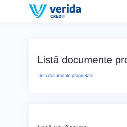
Skip
to
content
Listă documente pro
Listă documente proprietate