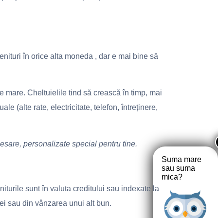
nituri în orice alta moneda , dar e mai bine să
te mare. Cheltuielile tind să crească în timp, mai
le (alte rate, electricitate, telefon, întreținere,
ecesare, personalizate special pentru tine.
Suma mare
sau suma
mica?
turile sunt în valuta creditului sau indexate la
liei sau din vânzarea unui alt bun.