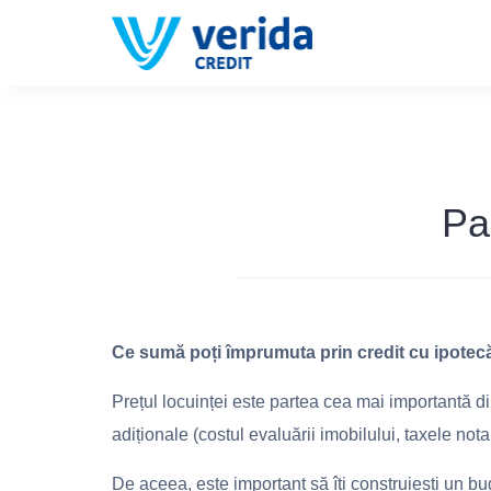
Skip
to
content
Pa
Ce sumă poți împrumuta prin credit cu ipotec
Prețul locuinței este partea cea mai importantă din
adiționale (costul evaluării imobilului, taxele not
De aceea, este important să îți construiești un bug