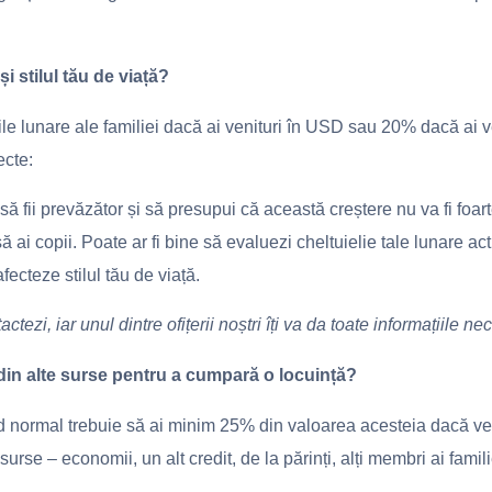
și stilul tău de viață?
le lunare ale familiei dacă ai venituri în USD sau 20% dacă ai ve
ecte:
să fii prevăzător și să presupui că această creștere nu va fi foar
ă ai copii. Poate ar fi bine să evaluezi cheltuielie tale lunare actua
afecteze stilul tău de viață.
tezi, iar unul dintre ofițerii noștri îți va da toate informațiile n
din alte surse pentru a cumpară o locuință?
d normal trebuie să ai minim 25% din valoarea acesteia dacă veni
urse – economii, un alt credit, de la părinți, alți membri ai fami