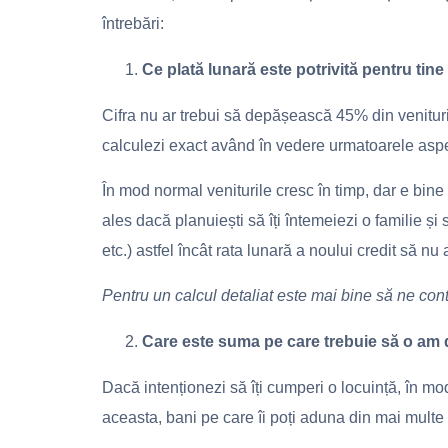
întrebări:
Ce plată lunară este potrivită pentru tine 
Cifra nu ar trebui să depășească 45% din venituri
calculezi exact având în vedere urmatoarele asp
În mod normal veniturile cresc în timp, dar e bine 
ales dacă planuiești să îți întemeiezi o familie și s
etc.) astfel încât rata lunară a noului credit să nu 
Pentru un calcul detaliat este mai bine să ne contac
Care este suma pe care trebuie să o am 
Dacă intenționezi să îți cumperi o locuință, în mo
aceasta, bani pe care îi poți aduna din mai multe s