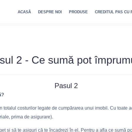
ACASĂ
DESPRE NOI
PRODUSE
CREDITUL PAS CU 
sul 2 - Ce sumă pot împrum
Pasul 2
ă?
 totalul costurilor legate de cumpărarea unui imobil. Cu toate ace
ariale, prima de asigurare).
et și să te asiguri că te încadrezi în el. Pentru a afla ce sumă p