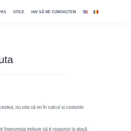
PAS
UTILE
HAI SĂ NE CUNOAȘTEM
uta
stea, nu uita să iei în calcul și costurile
oți împrumuta trebuie să-ți raspunzi la două