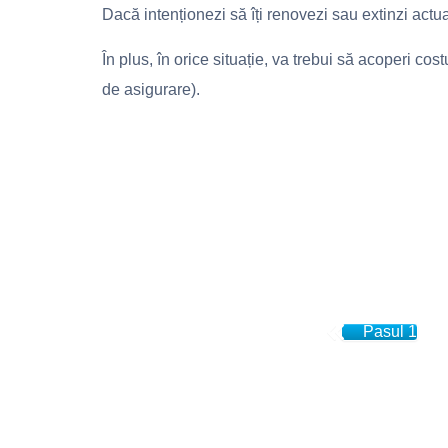
Dacă intenționezi să îți renovezi sau extinzi actu
În plus, în orice situație, va trebui să acoperi cos
de asigurare).
Pasul 1