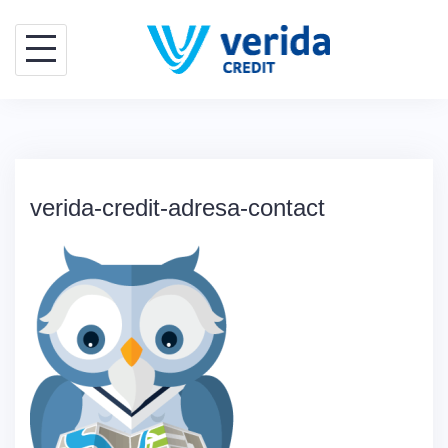
Skip
to
content
verida-credit-adresa-contact