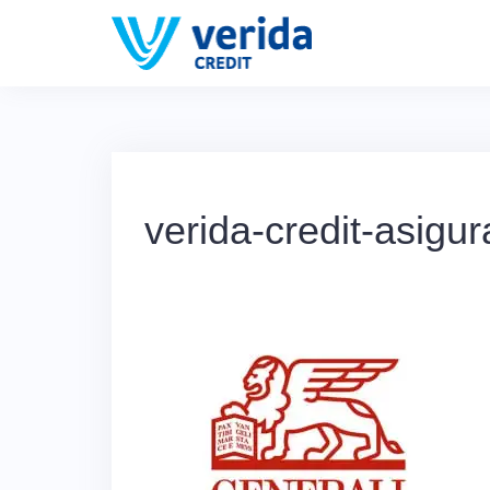
Skip
to
content
verida-credit-asigur