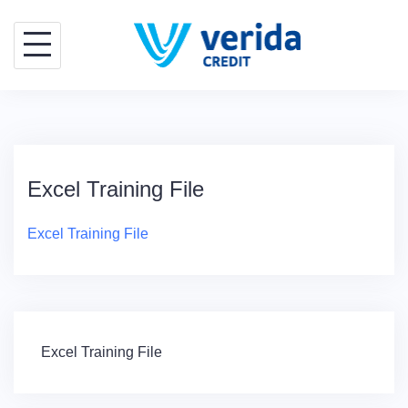
Skip
to
content
Excel Training File
Excel Training File
Navigare
Excel Training File
în
articole