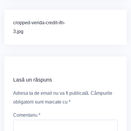
Navigare
cropped-verida-credit-ifn-
în
3.jpg
articole
Lasă un răspuns
Adresa ta de email nu va fi publicată.
Câmpurile
obligatorii sunt marcate cu
*
Comentariu
*