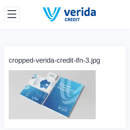
Skip
to
content
cropped-verida-credit-ifn-3.jpg