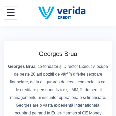
Skip
to
content
Georges Brua
Georges Brua
, co-fondator și Director Executiv, ocupă
de peste 20 ani poziții de vârf în diferite sectoare
financiare, de la asigurarea de credit comercial la cel
de creditare persoane fizice și IMM, în domeniul
managementului riscurilor operaționale și financiare.
Georges are o vastă experiență internațională,
ocupând pe rand în Euler-Hermes și GE Money