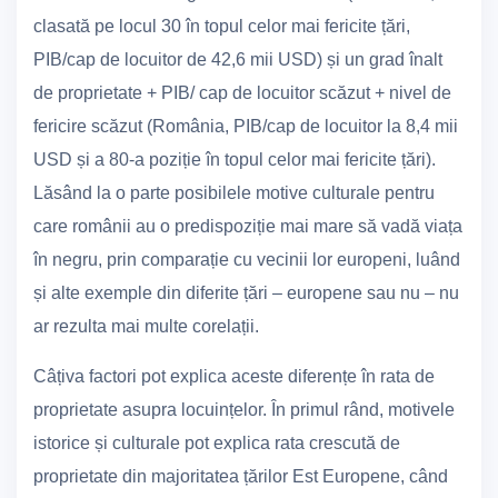
clasată pe locul 30 în topul celor mai fericite țări,
PIB/cap de locuitor de 42,6 mii USD) și un grad înalt
de proprietate + PIB/ cap de locuitor scăzut + nivel de
fericire scăzut (România, PIB/cap de locuitor la 8,4 mii
USD și a 80-a poziție în topul celor mai fericite țări).
Lăsând la o parte posibilele motive culturale pentru
care românii au o predispoziție mai mare să vadă viața
în negru, prin comparație cu vecinii lor europeni, luând
și alte exemple din diferite țări – europene sau nu – nu
ar rezulta mai multe corelații.
Câțiva factori pot explica aceste diferențe în rata de
proprietate asupra locuințelor. În primul rând, motivele
istorice și culturale pot explica rata crescută de
proprietate din majoritatea țărilor Est Europene, când