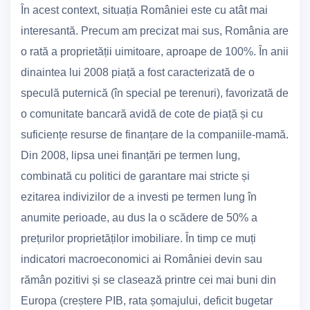
În acest context, situația României este cu atât mai
interesantă. Precum am precizat mai sus, România are
o rată a proprietății uimitoare, aproape de 100%. În anii
dinaintea lui 2008 piață a fost caracterizată de o
speculă puternică (în special pe terenuri), favorizată de
o comunitate bancară avidă de cote de piață și cu
suficiențe resurse de finanțare de la companiile-mamă.
Din 2008, lipsa unei finanțări pe termen lung,
combinată cu politici de garantare mai stricte și
ezitarea indivizilor de a investi pe termen lung în
anumite perioade, au dus la o scădere de 50% a
prețurilor proprietăților imobiliare. În timp ce muți
indicatori macroeconomici ai României devin sau
rămân pozitivi și se clasează printre cei mai buni din
Europa (creștere PIB, rata șomajului, deficit bugetar